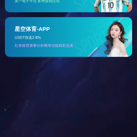
福建、 重庆、安徽、甘肃、山东、西藏等省市。
用户至上，质量第一
信守合同，创一流产品
建一流工程，供满意服务
丰富实践经验的管理 人才和技术人才
了解更多+
精品
案例
宁德市蕉城区金涵卫生院项目
综合利用产品及配方泥加工项目（一期）