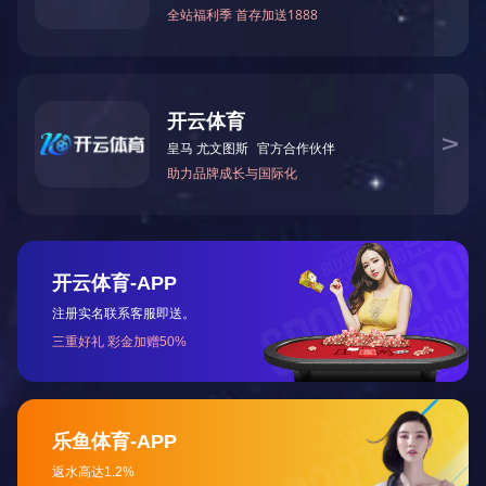
公司简介
荣誉资质

企业资质
企业专利
企业荣誉
企业业绩

市政工程业绩
公路工程业绩
电力工程业绩
水利工程业
绩
房建工程业绩
业绩展示
米兰官方版入口

米兰官方版入口
业内动态
联系我们

联系方式
客户留言
承接承建大量工程项目
01
/ 05
涵盖建筑、水利、市政、交通、电力、矿山等多个工程领域
02
/ 05