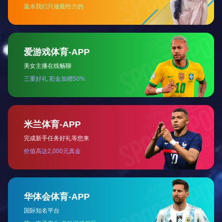
携手共赢
03
/ 05


米兰官方版入口-米兰
milan(中国)
米兰官方版入口-米兰milan(中国) 始建于1986年，系2006年由原国有企
业龙岩红炭山 建筑工程有限公司改制重组企业。公司有着一批年富力
强、具有丰富实践经验的管理 人才和技术人才，在工程建设的施工、
预算、管理上有较强组合能力，近年来在全国 范围内承接承建了大量
工程项目，涵盖了建筑、水利、市政、交通、电力、矿山等多 个工程
领域，现有员工100人，注册资金10066万元，目前公司业务已拓展至