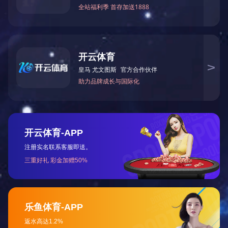
公司简介
荣誉资质

企业资质
企业专利
企业荣誉
企业业绩

市政工程业绩
公路工程业绩
电力工程业绩
水利工程业
绩
房建工程业绩
业绩展示
米兰官方版入口

米兰官方版入口
业内动态
联系我们

联系方式
客户留言
联系方式
客户留言
当前位置：
米兰官方版入口-米兰milan(中国)
/
联系我们