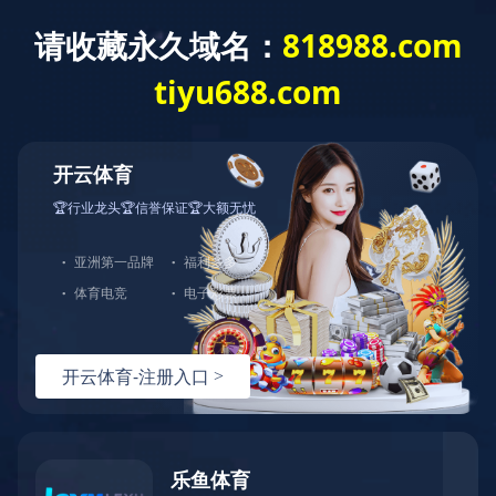
米兰官方版入口
米兰官方版入口-米兰milan(中国)
公司简介
荣誉资质

荣誉资质
企业资质
企业专利
企业荣誉
企业业绩
