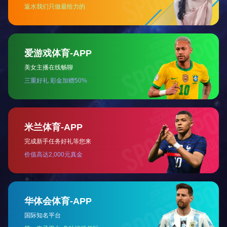
联系我们
— —
CONTACT US
视质量为企业生命，狠抓产品质量，以最大可能为客户做到最好！
我们深信，别人做不到的，我们能做到；别人做得到的，我们将会做
得更好。
米兰官方版入口-米兰milan(中国)
地址：福建省龙岩市新罗区东肖镇龙腾南路14号珠江大厦7层701室
客服热线：
0597-2336139
客服邮箱：
382955834@qq.com
CONTACT INFORMATION
联系方式