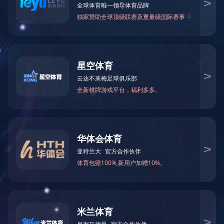
企业业绩
市政工程业绩
公路工程业绩
电力工程业绩
水利工程业绩
房建工程业绩
业绩展示
米兰官方版入口

米兰官方版入口
米兰官方版入口
业内动态
联系我们

联系我们