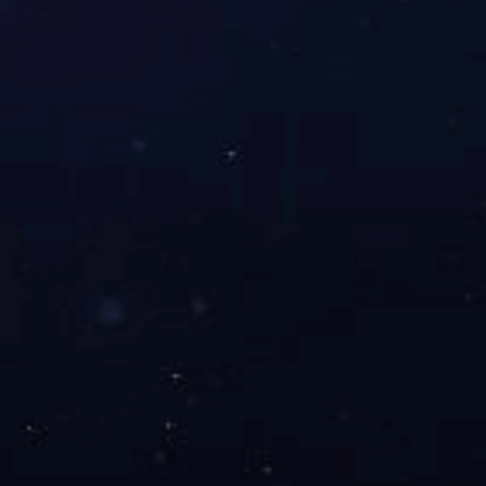
留言应用名称：
客户留言
描述：
*
留言内容：
姓名：
性别：
男
女
手机：
电话：
传真：
邮箱：
地址：