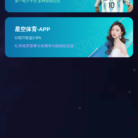
福建省龙岩市新罗区东肖镇龙腾南路14号珠江大厦7层701室
0597-2336139
382955834@qq.com
WEBSITE QR CODE
网站二维码
扫一扫进入网站
微信公众号
扫一扫关注微信公众号
ONLINE MESSAGE
联系方式
留言应用名称：