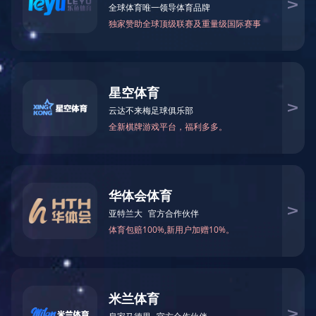
企业业绩
市政工程业绩
公路工程业绩
电力工程业绩
水利工程业绩
房建工程业绩
业绩展示
米兰官方版入口

米兰官方版入口
米兰官方版入口
业内动态
联系我们

联系我们