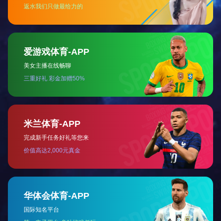
当前位置：
米兰官方版入口-米兰milan(中国)
/
荣誉资质
/
企业荣誉
/
抗击疫情
抗击疫情
工程描述
参数
扫二维码用手机看
未找到相应参数组，请于后台属性模板中添加
上一个
2019年度“纳税大户”称号
下一个