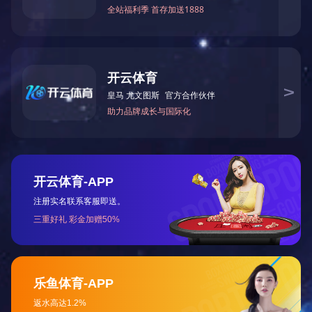
公司简介
荣誉资质

企业资质
企业专利
企业荣誉
企业业绩

市政工程业绩
公路工程业绩
电力工程业绩
水利工程业
绩
房建工程业绩
业绩展示
米兰官方版入口

米兰官方版入口
业内动态
联系我们

联系方式
客户留言

市政工程
公路工程
房建工程