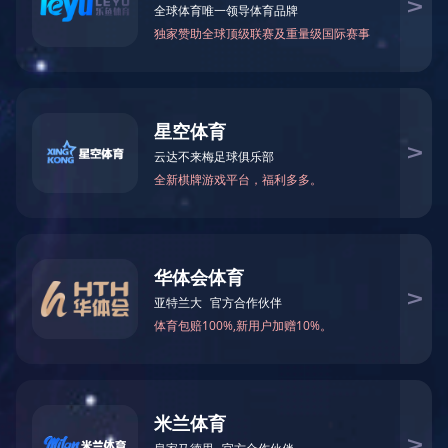
企业业绩
市政工程业绩
公路工程业绩
电力工程业绩
水利工程业绩
房建工程业绩
业绩展示
米兰官方版入口

米兰官方版入口
米兰官方版入口
业内动态
联系我们

联系我们