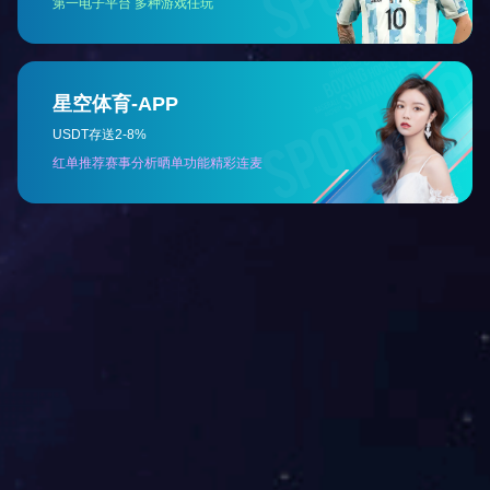
心怀公益
CONTACT INFORMATION
联系方式
福建省龙岩市新罗区东肖镇龙腾南路14号珠江大厦7层701室
0597-2336139
382955834@qq.com
WEBSITE QR CODE
网站二维码
扫一扫进入网站
微信公众号
扫一扫关注微信公众号