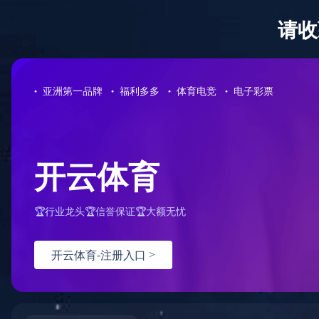
米兰官方版入口
米兰官方版入口-米兰milan(中国)
公司简介
荣誉资质

荣誉资质
企业资质
企业专利
企业荣誉
企业业绩
