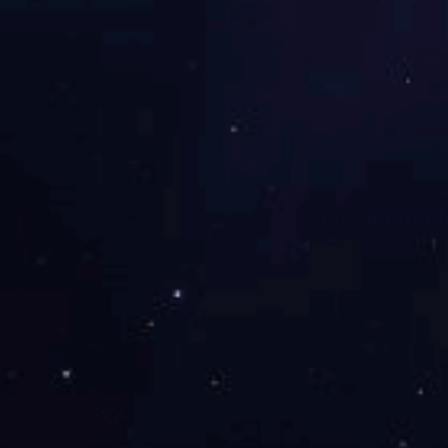
联系方式
留言应用名称：
客户留言
描述：
*
留言内容：
姓名：
性别：
男
女
手机：
电话：
传真：
邮箱：
地址：