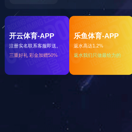
联系方式
客户留言
米兰官方版入口-米兰milan(中国)
公司简介
荣誉资质
企业资质
企业专利
企业荣誉
企业业绩
市政工程业绩
公路工程业绩
电力工程业绩
水利工程业绩
业绩展示
米兰官方版入口
米兰官方版入口
业内动态
联系我们
联系方式
客户留言

米兰官方版入口-米兰milan(中国)
公司简介