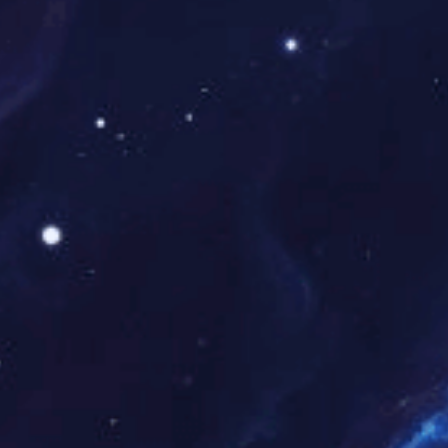
房建工程业绩