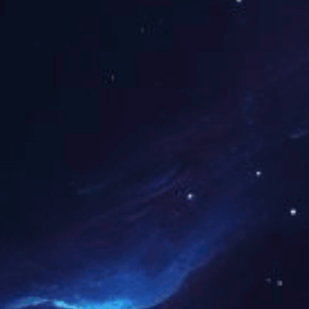
/
业绩展示
/
房建工程
/
济宁运河钢材大市场房屋工程
济宁运河钢材大市场房屋工程
工程描述
参数
济宁运河钢材大市场房屋工程
扫二维码用手机看
未找到相应参数组，请于后台属性模板中添加
上一个
上杭城发首苑
下一个