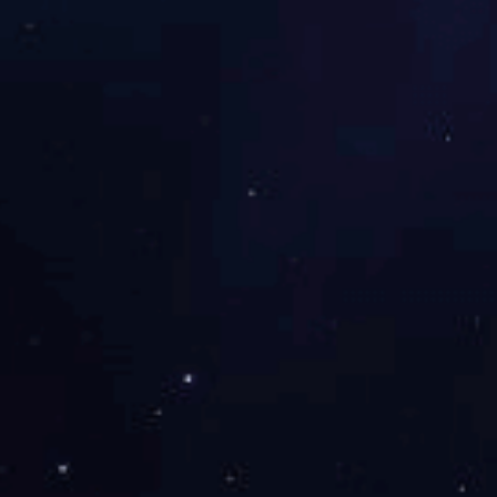
ONLINE MESSAGE
联系方式
留言应用名称：
客户留言
描述：
*
留言内容：
姓名：
性别：
男
女
手机：
电话：
传真：