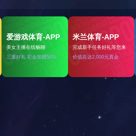
房建工程业绩