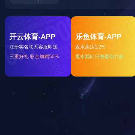
联系方式
客户留言
米兰官方版入口-米兰milan(中国)
公司简介
荣誉资质
企业资质
企业专利
企业荣誉
企业业绩
市政工程业绩
公路工程业绩
电力工程业绩
水利工程业绩
业绩展示
米兰官方版入口
米兰官方版入口
业内动态
联系我们
联系方式
客户留言

米兰官方版入口-米兰milan(中国)
公司简介