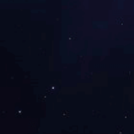
联系方式
留言应用名称：
客户留言
描述：
*
留言内容：
姓名：
性别：
男
女
手机：
电话：
传真：
邮箱：
地址：