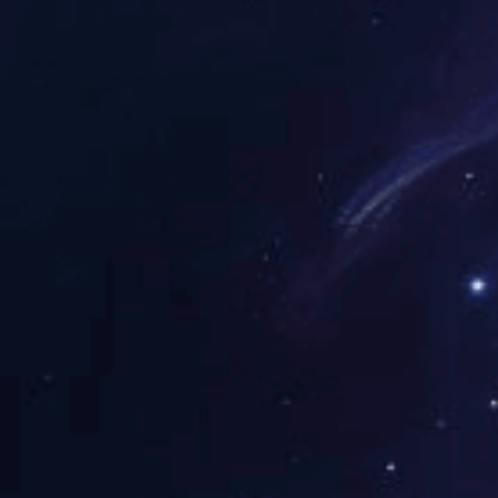
荣誉资质

企业资质
企业专利
企业荣誉
企业业绩

市政工程业绩
公路工程业绩
电力工程业绩
水利工程业绩
业绩展示
米兰官方版入口

米兰官方版入口
业内动态
联系我们

联系方式
客户留言

市政工程
公路工程
房建工程
当前位置：
米兰官方版入口-米兰milan(中国)